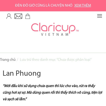
ĐÈN ĐỎ GIỜ CŨNG LÀ CHUYỆN NHỎ
XEM THÊM
TRANG CHỦ
VỀ GREEN LIFE
Về Green Life
Về Claripharm
SẢN PHẨM
Trang chủ
Lưu trữ theo danh mục "Chưa được phân loại"
Cốc nguyệt san Claricup
Lan Phuong
Phụ kiện vệ sinh cốc
“Mới đầu khi sử dụng chưa quen thì lúc cho vào, rút ra thấy
Combo sản phẩm
cũng hơi sợ sợ. Mà dùng quen rồi thì thấy thích vô cùng, tiện lợi
và sạch sẽ lắm.”
MUA HÀNG