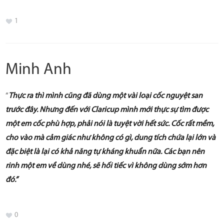
Mua hàng online
1
Danh sách đại lý
TIN TỨC
Minh Anh
Tin sản phẩm
“
Thực ra thì mình cũng đã dùng một vài loại cốc nguyệt san
Tin Sức khỏe
trước đây. Nhưng đến với Claricup mình mới thực sự tìm được
LIÊN HỆ
một em cốc phù hợp, phải nói là tuyệt vời hết sức. Cốc rất mềm,
cho vào mà cảm giác như không có gì, dung tích chứa lại lớn và
HƯỚNG DẪN SỬ DỤNG CỐC NGUYỆT SAN
đặc biệt là lại có khả năng tự kháng khuẩn nữa. Các bạn nên
rinh một em về dùng nhé, sẽ hối tiếc vì không dùng sớm hơn
HƯỚNG DẪN CÁCH CHỌN SIZE CỐC
đó.”
CLARICUP
0
HƯỚNG DẪN VỆ SINH CỐC