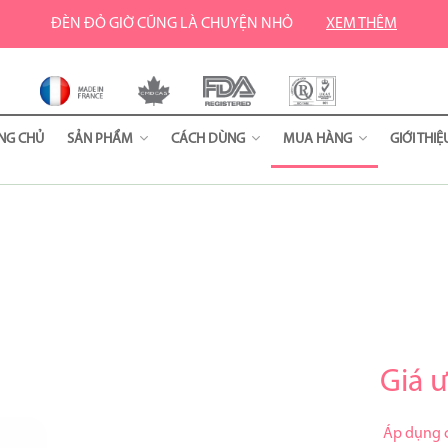
ĐÈN ĐỎ GIỜ CŨNG LÀ CHUYỆN NHỎ
XEM THÊM
NG CHỦ
SẢN PHẨM
CÁCH DÙNG
MUA HÀNG
GIỚI THI
Cốc Nguyệt San
Hướng Dẫn Sử Dụng Cốc Nguyệt
Mua Hàng Online
Về Gree
San
Thực Phẩm Bảo Vệ Sức Khỏe
Danh Sách Đại Lý
Về Cla
Hướng Dẫn Cách Chọn Size Cốc
Phụ Kiện
Claricup
Combo Sản Phẩm
Hướng Dẫn Vệ Sinh Cốc
Giá ư
Sản Phẩm Mới
Các Cách Gấp Cốc Nguyệt San
Áp dụng c
Câu Hỏi Thường Gặp