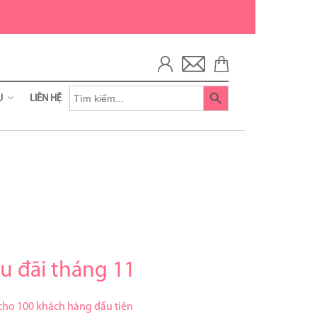
Search
ỆU
LIÊN HỆ
for:
n Life
ripharm
u đãi tháng 11
ho 100 khách hàng đầu tiên