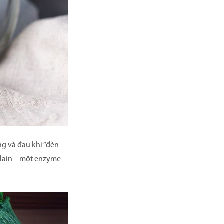
g và đau khi “đèn
elain – một enzyme