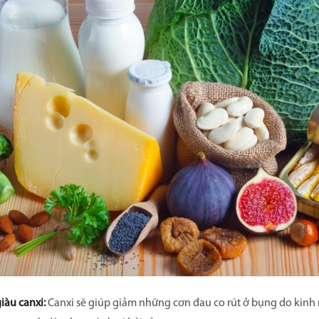
iàu canxi:
Canxi sẽ giúp giảm những cơn đau co rút ở bụng do kinh 