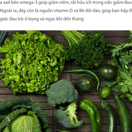
a axit béo omega-3 giúp giảm viêm, rất hữu ích trong việc giảm đau
Ngoài ra, đây còn là nguồn vitamin D và B6 dồi dào, giúp bạn hấp th
giác đau tức ở bụng và ngực khi đến tháng