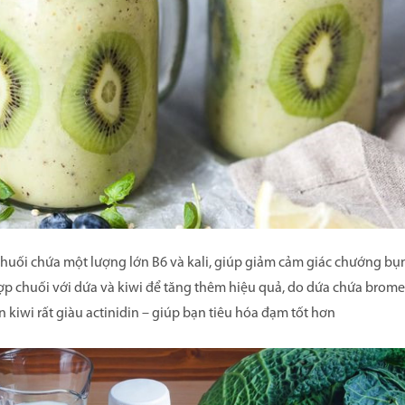
huối chứa một lượng lớn B6 và kali, giúp giảm cảm giác chướng bụn
 hợp chuối với dứa và kiwi để tăng thêm hiệu quả, do dứa chứa brom
 kiwi rất giàu actinidin – giúp bạn tiêu hóa đạm tốt hơn