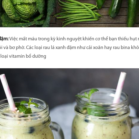
 đậm:
Việc mất máu trong kỳ kinh nguyệt khiến cơ thể bạn thiếu hụt 
 và bơ phờ. Các loại rau lá xanh đậm như cải xoăn hay rau bina kh
 loại vitamin bổ dưỡng