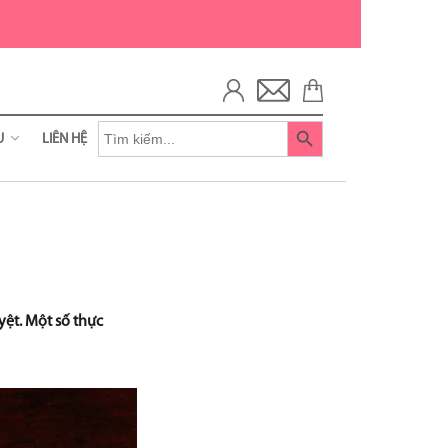
Search
ỆU
LIÊN HỆ
for:
n Life
ripharm
ệt. Một số thực