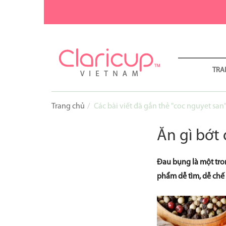
TRA
Trang chủ
Các bài viết đã gắn thẻ "coc nguyet san
Ăn gì bớt
Đau bụng là một tro
phẩm dễ tìm, dễ chế 