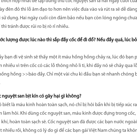
thích hợp nhất để tập dùng thử cốc nguyệt san là hai ngày cuối của 
y đèn đỏ thì lỗ âm đạo to hơn nên việc đưa vào và rút ra sẽ dễ dàn
 sử dụng. Hai ngày cuối còn đảm bảo nếu bạn còn lóng ngóng chưa 
 thì tránh được rủi ro bị rò rỉ nhiều.
c lượng được lúc nào thì sắp đầy cốc để đi đổ? Nếu đầy quá, lúc bỏ r
y bạn đi vệ sinh sẽ thấy một ít máu hồng hồng chảy ra, lúc đó bạn p
 nhiều vì trên cốc có các lỗ thông nhỏ li ti, khi đầy nó sẽ chảy qua 
 hồng hồng >>báo đầy. Chỉ một vài chu kì đầu bạn sẽ nhanh chóng 
.
 nguyệt san bịt kín có gây hại gì không?
 biết là máu kinh hoàn toàn sạch, nó chỉ bị hôi bẩn khi bị tiếp xúc 
ẩn làm hôi. Khi dùng cốc nguyệt san, máu kinh được đựng trong cốc, 
 khí, hoàn toàn sạch sẽ. Cốc nguyệt san đã được các bạn nước ngoà
ất nhiều rồi, không có lý do gì để các bạn gái Việt Nam chúng ta khô