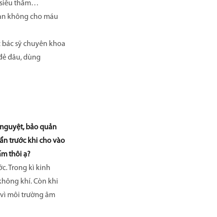
t siêu thấm…
 san không cho máu
c bác sỹ chuyên khoa
đẻ đâu, dùng
h nguyệt, bảo quản
ẩn trước khi cho vào
ấm thôi ạ?
ớc. Trong kì kinh
 không khí. Còn khi
 vì môi trường âm