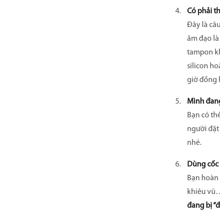
Có phải t
Đây là câu
âm đạo là
tampon khi
silicon ho
giờ đồng 
Mình đang
Bạn có th
người đặt
nhé.
Dùng cốc 
Bạn hoàn t
khiêu vũ…
đang bị “đ