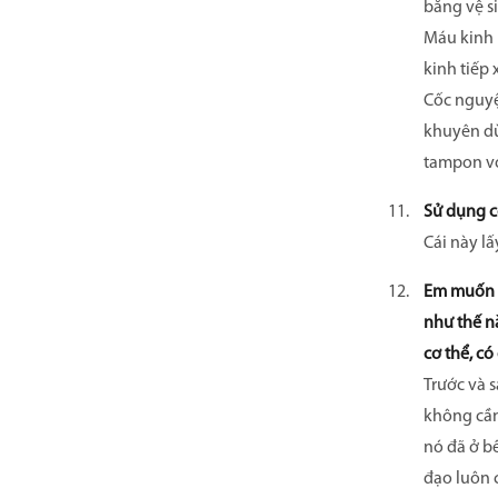
băng vệ s
Máu kinh 
kinh tiếp
Cốc nguyệ
khuyên dù
tampon vớ
Sử dụng c
Cái này lấ
Em muốn h
như thế n
cơ thể, c
Trước và s
không cần 
nó đã ở b
đạo luôn 