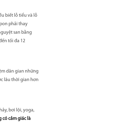
 biết lỗ tiểu và lỗ
mpon phải thay
 nguyệt san bằng
đến tối đa 12
hiệm dân gian những
c lâu thời gian hơn
ảy, bơi lội, yoga,
 có cảm giác là