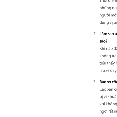
Thời điểm 
những ngà
người mới
đúng vị trí
Làm sao ướ
sao?
Khi nào đầ
không tràn
tiểu thấy
lâu sẽ đầy
Bạn sợ cốc
Các bạn có
bị vi khu
với không
ngợi rất r