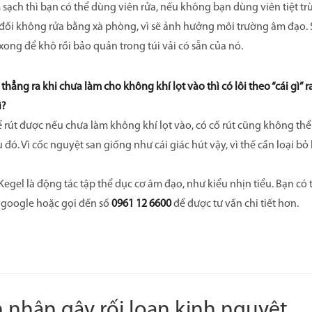
sạch thì bạn có thể dùng viên rửa, nếu không bạn dùng viên tiệt trù
 đối không rửa bằng xà phòng, vì sẽ ảnh hưởng môi trường âm đạo. S
 xong để khô rồi bảo quản trong túi vải có sẵn của nó.
 thẳng ra khi chưa làm cho không khí lọt vào thì có lôi theo “cái gì”
ì?
 rút được nếu chưa làm không khí lọt vào, có cố rút cũng không thể 
 đó. Vì cốc nguyệt san giống như cái giác hút vậy, vì thế cần loại b
egel là động tác tập thể dục cơ âm đạo, như kiểu nhịn tiểu. Bạn có 
 google hoặc gọi đến số
0961 12 6600
để được tư vấn chi tiết hơn.
 nhân gây rối loạn kinh nguyệt