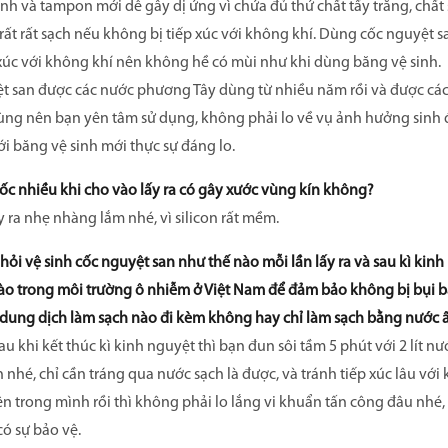
inh và tampon mới dễ gây dị ứng vì chứa đủ thứ chất tẩy trắng, chấ
rất rất sạch nếu không bị tiếp xúc với không khí. Dùng cốc nguyệt
 xúc với không khí nên không hề có mùi như khi dùng băng vệ sinh.
t san được các nước phương Tây dùng từ nhiều năm rồi và được cá
ng nên bạn yên tâm sử dụng, không phải lo về vụ ảnh hưởng sinh 
i băng vệ sinh mới thực sự đáng lo.
ốc nhiều khi cho vào lấy ra có gây xước vùng kín không?
y ra nhẹ nhàng lắm nhé, vì silicon rất mềm.
ỏi vệ sinh cốc nguyệt san như thế nào mỗi lần lấy ra và sau kì kin
ào trong môi trường ô nhiễm ở Việt Nam để đảm bảo không bị bụi b
ó dung dịch làm sạch nào đi kèm không hay chỉ làm sạch bằng nước 
au khi kết thúc kì kinh nguyệt thì bạn đun sôi tầm 5 phút với 2 lít nư
nhé, chỉ cần tráng qua nước sạch là được, và tránh tiếp xúc lâu với
ên trong mình rồi thì không phải lo lắng vi khuẩn tấn công đâu nhé,
có sự bảo vệ.