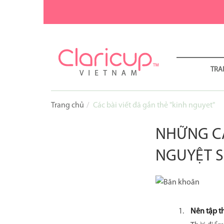
TRA
Trang chủ
Các bài viết đã gắn thẻ "kinh nguyet"
NHỮNG CÂ
NGUYỆT 
Nên tập t