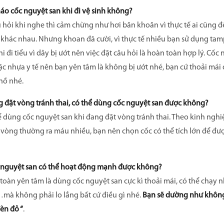
háo cốc nguyệt san khi đi vệ sinh không?
 hỏi khi nghe thì cảm chừng như hơi băn khoăn vì thực tế ai cũng đều
 khác nhau. Nhưng khoan đã cười, vì thực tế nhiều bạn sử dụng ta
 đi tiểu vì dây bị ướt nên việc đặt câu hỏi là hoàn toàn hợp lý. Cốc
ặc nhựa y tế nên bạn yên tâm là không bị ướt nhé, bạn cứ thoải mái 
hồ nhé.
 đặt vòng tránh thai, có thể dùng cốc nguyệt san được không?
ể dùng cốc nguyệt san khi đang đặt vòng tránh thai. Theo kinh ng
 vòng thường ra máu nhiều, bạn nên chọn cốc có thể tích lớn để đượ
nguyệt san có thể hoạt động mạnh được không?
oàn yên tâm là dùng cốc nguyệt san cực kì thoải mái, có thể chạy nh
mà không phải lo lắng bất cứ điều gì nhé.
Bạn sẽ dường như không
èn đỏ “
.