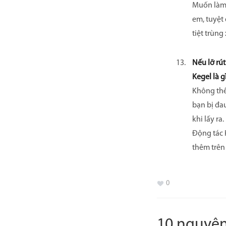
Muốn làm 
em, tuyệt
tiệt trùng
Nếu lỡ rút
Kegel là g
Không thể
bạn bị đau
khi lấy ra.
Động tác K
thêm trên
0
10 nguyên