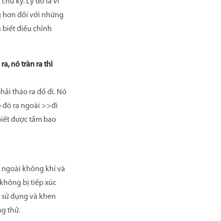
chu kỳ. Lý do là vì
g hơn đối với những
biết điều chỉnh
a, nó tràn ra thì
hải tháo ra đổ đi. Nó
lỗ đó ra ngoài >>đi
biết được tầm bao
ra ngoài không khí và
không bị tiếp xúc
i sử dụng và khen
ng thử.