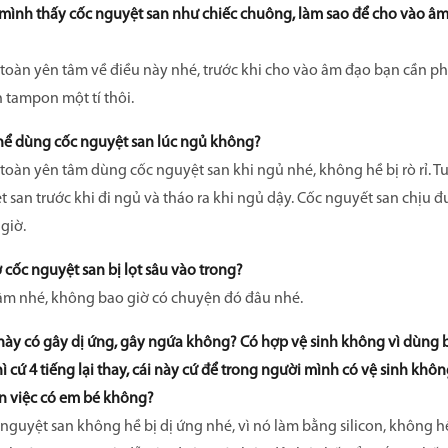
mình thấy cốc nguyệt san như chiếc chuông, làm sao để cho vào â
toàn yên tâm về điều này nhé, trước khi cho vào âm đạo bạn cần phải
 tampon một tí thôi.
hể dùng cốc nguyệt san lúc ngủ không?
toàn yên tâm dùng cốc nguyệt san khi ngủ nhé, không hề bị rò rỉ. T
 san trước khi đi ngủ và tháo ra khi ngủ dậy. Cốc nguyết san chịu đư
giờ.
 cốc nguyệt san bị lọt sâu vào trong?
âm nhé, không bao giờ có chuyện đó đâu nhé.
này có gây dị ứng, gây ngứa không? Có hợp vệ sinh không vì dùng 
 cứ 4 tiếng lại thay, cái này cứ để trong người mình có vệ sinh khô
 việc có em bé không?
nguyệt san không hề bị dị ứng nhé, vì nó làm bằng silicon, không hề