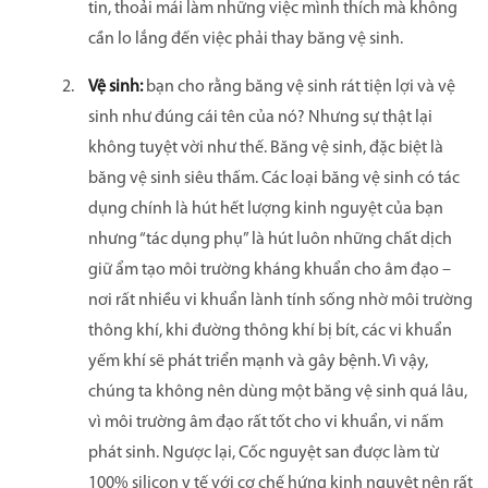
tin, thoải mái làm những việc mình thích mà không
cần lo lắng đến việc phải thay băng vệ sinh.
Vệ sinh:
bạn cho rằng băng vệ sinh rát tiện lợi và vệ
sinh như đúng cái tên của nó? Nhưng sự thật lại
không tuyệt vời như thế. Băng vệ sinh, đặc biệt là
băng vệ sinh siêu thấm. Các loại băng vệ sinh có tác
dụng chính là hút hết lượng kinh nguyệt của bạn
nhưng
“tác dụng phụ” là hút luôn những chất dịch
giữ ẩm tạo môi trường kháng khuẩn cho âm đạo –
nơi rất nhiều vi khuẩn lành tính sống nhờ môi trường
thông khí, khi đường thông khí bị bít, các vi khuẩn
yếm khí sẽ phát triển mạnh và gây bệnh.
Vì vậy,
chúng ta không nên dùng một băng vệ sinh quá lâu,
vì môi trường âm đạo rất tốt cho vi khuẩn, vi nấm
phát sinh. Ngược lại, Cốc nguyệt san được làm từ
100% silicon y tế với cơ chế hứng kinh nguyệt nên rất