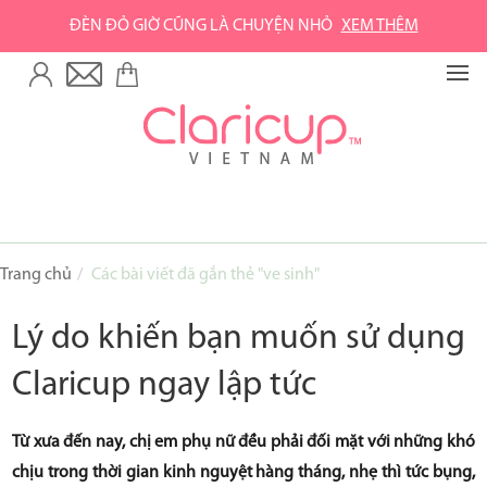
ĐÈN ĐỎ GIỜ CŨNG LÀ CHUYỆN NHỎ
XEM THÊM
TRANG CHỦ
VỀ GREEN LIFE
Về Green Life
Về Claripharm
SẢN PHẨM
Trang chủ
Các bài viết đã gắn thẻ "ve sinh"
Cốc nguyệt san Claricup
Lý do khiến bạn muốn sử dụng
Phụ kiện vệ sinh cốc
Claricup ngay lập tức
Combo sản phẩm
Từ xưa đến nay, chị em phụ nữ đều phải đối mặt với những khó
MUA HÀNG
chịu trong thời gian kinh nguyệt hàng tháng, nhẹ thì tức bụng,