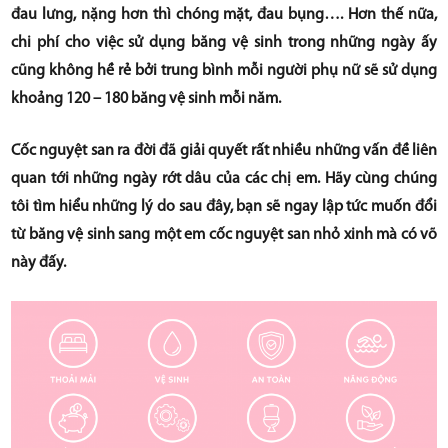
đau lưng, nặng hơn thì chóng mặt, đau bụng…. Hơn thế nữa,
Mua hàng online
chi phí cho việc sử dụng băng vệ sinh trong những ngày ấy
Danh sách đại lý
cũng không hề rẻ bởi trung bình mỗi người phụ nữ sẽ sử dụng
khoảng 120 – 180 băng vệ sinh mỗi năm.
TIN TỨC
Cốc nguyệt san ra đời đã giải quyết rất nhiều những vấn đề liên
Tin sản phẩm
quan tới những ngày rớt dâu của các chị em. Hãy cùng chúng
Tin Sức khỏe
tôi tìm hiểu những lý do sau đây, bạn sẽ ngay lập tức muốn đổi
từ băng vệ sinh sang một em cốc nguyệt san nhỏ xinh mà có võ
LIÊN HỆ
này đấy.
HƯỚNG DẪN SỬ DỤNG CỐC NGUYỆT SAN
HƯỚNG DẪN CÁCH CHỌN SIZE CỐC
CLARICUP
HƯỚNG DẪN VỆ SINH CỐC