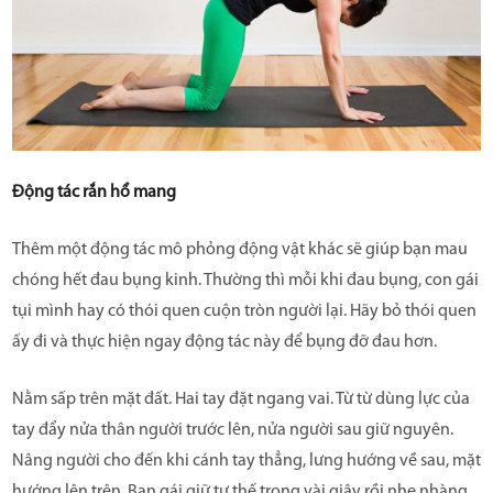
Động tác rắn hổ mang
Thêm một động tác mô phỏng động vật khác sẽ giúp bạn mau
chóng hết đau bụng kinh. Thường thì mỗi khi đau bụng, con gái
tụi mình hay có thói quen cuộn tròn người lại. Hãy bỏ thói quen
ấy đi và thực hiện ngay động tác này để bụng đỡ đau hơn.
Nằm sấp trên mặt đất. Hai tay đặt ngang vai. Từ từ dùng lực của
tay đẩy nửa thân người trước lên, nửa người sau giữ nguyên.
Nâng người cho đến khi cánh tay thẳng, lưng hướng về sau, mặt
hướng lên trên. Bạn gái giữ tư thế trong vài giây rồi nhẹ nhàng