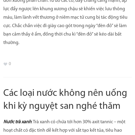
dồn xuống phần chân. Từ đó các cơ, dây chằng căng mạnh, áp
lực đẩy ngược lên khung xương chậu sẽ khiến việc lưu thông
máu, làm lành vết thương ở niêm mạc tử cung bị tác động tiêu
cực. Chắc chắn việc đi giày cao gót trong ngày “đèn đỏ” sẽ làm
bạn cảm thấy ê ẩm, đồng thời chu kì “đèn đỏ” sẽ kéo dài bất
thường.
0
Các loại nước không nên uống
khi kỳ nguyệt san nghé thăm
Nước trà xanh
: Trà xanh có chứa tới hơn 30% axit tannic – một
hoạt chất có đặc tính dễ kết hợp với sắt tạo kết tủa, tiêu hao