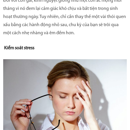
Đối với con gái, kinh nguyệt giống như một cơn ác mộng mỗi
Mua hàng online
tháng vì nó đem lại cảm giác khó chịu và bất tiện trong sinh
hoạt thường ngày. Tuy nhiên, chỉ cần thay thế một vài thói quen
Danh sách đại lý
xấu bằng các hành động nhỏ sau, chu kỳ của bạn sẽ trôi qua
TIN TỨC
một cách nhẹ nhàng và êm đềm hơn.
Tin sản phẩm
Kiểm soát stress
Tin Sức khỏe
LIÊN HỆ
HƯỚNG DẪN SỬ DỤNG CỐC NGUYỆT SAN
HƯỚNG DẪN CÁCH CHỌN SIZE CỐC
CLARICUP
HƯỚNG DẪN VỆ SINH CỐC