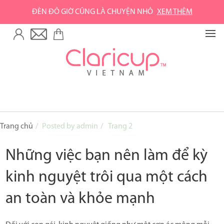
ĐÈN ĐỎ GIỜ CŨNG LÀ CHUYỆN NHỎ
XEM THÊM
TRANG CHỦ
VỀ GREEN LIFE
Về Green Life
Về Claripharm
SẢN PHẨM
Trang chủ
Posted by admin
Trang 2
Cốc nguyệt san Claricup
Những việc bạn nên làm để kỳ
Phụ kiện vệ sinh cốc
kinh nguyệt trôi qua một cách
Combo sản phẩm
an toàn và khỏe mạnh
MUA HÀNG