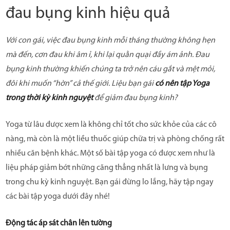
đau bụng kinh hiệu quả
Với con gái, việc đau bụng kinh mỗi tháng thường không hẹn
mà đến, cơn đau khi âm ỉ, khi lại quằn quại đầy ám ảnh. Đau
bụng kinh thường khiến chúng ta trở nên cáu gắt và mệt mỏi,
đôi khi muốn “hờn” cả thế giới. Liệu bạn gái
có nên tập Yoga
trong thời kỳ kinh nguyệt
để giảm đau bụng kinh?
Yoga từ lâu được xem là không chỉ tốt cho sức khỏe của các cô
nàng, mà còn là một liều thuốc giúp chữa trị và phòng chống rất
nhiều căn bệnh khác. Một số bài tập yoga có được xem như là
liệu pháp giảm bớt những căng thẳng nhất là lưng và bụng
trong chu kỳ kinh nguyệt. Bạn gái đừng lo lắng, hãy tập ngay
các bài tập yoga dưới đây nhé!
Động tác áp sát chân lên tường