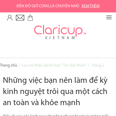
ĐÈN ĐỎ GIỜ CŨNG LÀ CHUYỆN NHỎ
XEM THÊM
TRANG CHỦ
VỀ GREEN LIFE
Về Green Life
Về Claripharm
SẢN PHẨM
Trang chủ
Lưu trữ theo danh mục "Tin Sức khỏe"
Trang 2
Cốc nguyệt san Claricup
Những việc bạn nên làm để kỳ
Phụ kiện vệ sinh cốc
kinh nguyệt trôi qua một cách
Combo sản phẩm
an toàn và khỏe mạnh
MUA HÀNG