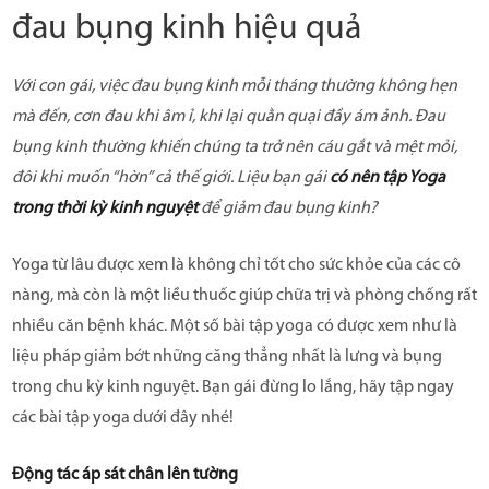
đau bụng kinh hiệu quả
Với con gái, việc đau bụng kinh mỗi tháng thường không hẹn
mà đến, cơn đau khi âm ỉ, khi lại quằn quại đầy ám ảnh. Đau
bụng kinh thường khiến chúng ta trở nên cáu gắt và mệt mỏi,
đôi khi muốn “hờn” cả thế giới. Liệu bạn gái
có nên tập Yoga
trong thời kỳ kinh nguyệt
để giảm đau bụng kinh?
Yoga từ lâu được xem là không chỉ tốt cho sức khỏe của các cô
nàng, mà còn là một liều thuốc giúp chữa trị và phòng chống rất
nhiều căn bệnh khác. Một số bài tập yoga có được xem như là
liệu pháp giảm bớt những căng thẳng nhất là lưng và bụng
trong chu kỳ kinh nguyệt. Bạn gái đừng lo lắng, hãy tập ngay
các bài tập yoga dưới đây nhé!
Động tác áp sát chân lên tường