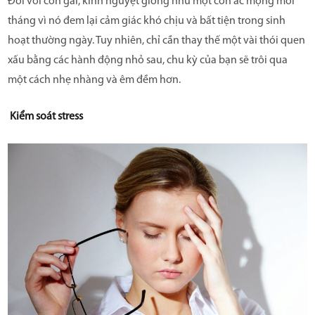
Đối với con gái, kinh nguyệt giống như một cơn ác mộng mỗi
Mua hàng online
tháng vì nó đem lại cảm giác khó chịu và bất tiện trong sinh
hoạt thường ngày. Tuy nhiên, chỉ cần thay thế một vài thói quen
Danh sách đại lý
xấu bằng các hành động nhỏ sau, chu kỳ của bạn sẽ trôi qua
TIN TỨC
một cách nhẹ nhàng và êm đềm hơn.
Tin sản phẩm
Kiểm soát stress
Tin Sức khỏe
LIÊN HỆ
HƯỚNG DẪN SỬ DỤNG CỐC NGUYỆT SAN
HƯỚNG DẪN CÁCH CHỌN SIZE CỐC
CLARICUP
HƯỚNG DẪN VỆ SINH CỐC