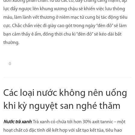
dồn xuống phần chân. Từ đó các cơ, dây chằng căng mạnh, áp
lực đẩy ngược lên khung xương chậu sẽ khiến việc lưu thông
máu, làm lành vết thương ở niêm mạc tử cung bị tác động tiêu
cực. Chắc chắn việc đi giày cao gót trong ngày “đèn đỏ” sẽ làm
bạn cảm thấy ê ẩm, đồng thời chu kì “đèn đỏ” sẽ kéo dài bất
thường.
0
Các loại nước không nên uống
khi kỳ nguyệt san nghé thăm
Nước trà xanh
: Trà xanh có chứa tới hơn 30% axit tannic – một
hoạt chất có đặc tính dễ kết hợp với sắt tạo kết tủa, tiêu hao