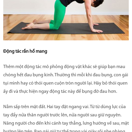
Động tác rắn hổ mang
Thêm một động tác mô phỏng động vật khác sẽ giúp bạn mau
chóng hết đau bụng kinh. Thường thì mỗi khi đau bụng, con gái
tụi mình hay có thói quen cuộn tròn người lại. Hãy bỏ thói quen
ấy đi và thực hiện ngay động tác này để bụng đỡ đau hơn.
Nằm sấp trên mặt đất. Hai tay đặt ngang vai. Từ từ dùng lực của
tay đẩy nửa thân người trước lên, nửa người sau giữ nguyên.
Nâng người cho đến khi cánh tay thẳng, lưng hướng về sau, mặt
hướng lên trên. Bạn gái giữ tư thế trong vài giây rồi nhẹ nhàng