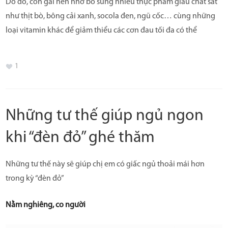
Do đó, con gái nên nhớ bổ sung nhiều thực phẩm giàu chất sắt
như thịt bò, bông cải xanh, socola đen, ngũ cốc… cùng những
loại vitamin khác để giảm thiểu các cơn đau tối đa có thể
1
Những tư thế giúp ngủ ngon
khi “đèn đỏ” ghé thăm
Những tư thế này sẽ giúp chị em có giấc ngủ thoải mái hơn
trong kỳ “đèn đỏ”
Nằm nghiêng, co người