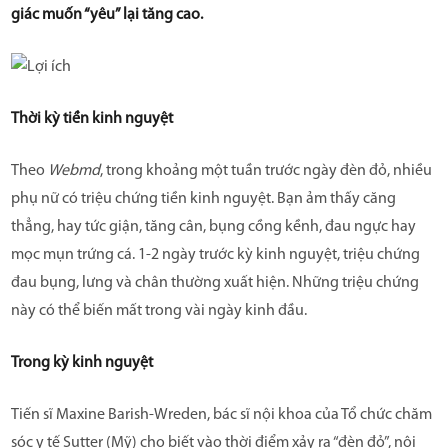
giác muốn “yêu” lại tăng cao.
Mua hàng online
Danh sách đại lý
TIN TỨC
Thời kỳ tiền kinh nguyệt
Tin sản phẩm
Theo
Webmd
, trong khoảng một tuần trước ngày đèn đỏ, nhiều
Tin Sức khỏe
phụ nữ có triệu chứng tiền kinh nguyệt. Bạn ảm thấy căng
thẳng, hay tức giận, tăng cân, bụng cồng kềnh, đau ngực hay
LIÊN HỆ
mọc mụn trứng cá. 1-2 ngày trước kỳ kinh nguyệt, triệu chứng
đau bụng, lưng và chân thường xuất hiện. Những triệu chứng
HƯỚNG DẪN SỬ DỤNG CỐC NGUYỆT SAN
này có thể biến mất trong vài ngày kinh đầu.
HƯỚNG DẪN CÁCH CHỌN SIZE CỐC
Trong kỳ kinh nguyệt
CLARICUP
Tiến sĩ Maxine Barish-Wreden, bác sĩ nội khoa của Tổ chức chăm
HƯỚNG DẪN VỆ SINH CỐC
sóc y tế Sutter (Mỹ) cho biết vào thời điểm xảy ra “đèn đỏ”, nội