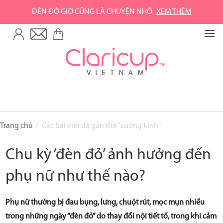
ĐÈN ĐỎ GIỜ CŨNG LÀ CHUYỆN NHỎ
XEM THÊM
TRANG CHỦ
VỀ GREEN LIFE
Về Green Life
Về Claripharm
SẢN PHẨM
Trang chủ
Các bài viết đã gắn thẻ "cường kinh"
Cốc nguyệt san Claricup
Chu kỳ ‘đèn đỏ’ ảnh hưởng đến
Phụ kiện vệ sinh cốc
phụ nữ như thế nào?
Combo sản phẩm
Phụ nữ thường bị đau bụng, lưng, chuột rút, mọc mụn nhiều
MUA HÀNG
trong những ngày “đèn đỏ” do thay đổi nội tiết tố, trong khi cảm