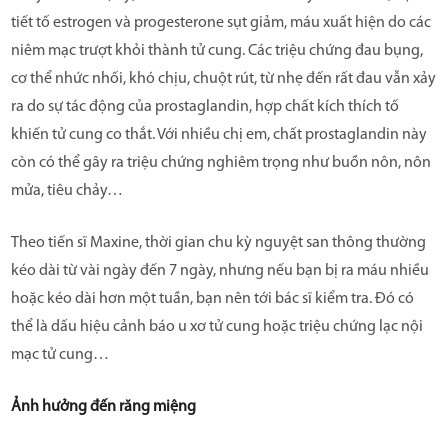
tiết tố estrogen và progesterone sụt giảm, máu xuất hiện do các
CÂU HỎI THƯỜNG GẶP
niêm mạc trượt khỏi thành tử cung. Các triệu chứng đau bụng,
cơ thể nhức nhối, khó chịu, chuột rút, từ nhẹ đến rất đau vẫn xảy
ra do sự tác động của prostaglandin, hợp chất kích thích tố
khiến tử cung co thắt. Với nhiều chị em, chất prostaglandin này
còn có thể gây ra triệu chứng nghiêm trọng như buồn nôn, nôn
mửa, tiêu chảy…
Theo tiến sĩ Maxine, thời gian chu kỳ nguyệt san thông thường
kéo dài từ vài ngày đến 7 ngày, nhưng nếu bạn bị ra máu nhiều
hoặc kéo dài hơn một tuần, bạn nên tới bác sĩ kiểm tra. Đó có
thể là dấu hiệu cảnh báo u xơ tử cung hoặc triệu chứng lạc nội
mạc tử cung…
Ảnh hưởng đến răng miệng