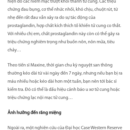
hiện do các niêm mạc trượt khỏi thành tử cung. Các triệu
chứng đau bụng, cơ thể nhức nhối, khó chịu, chuột rút, từ
CÂU HỎI THƯỜNG GẶP
nhẹ đến rất đau vẫn xảy ra do sự tác động của
prostaglandin, hợp chất kích thích tố khiến tử cung co thắt.
Với nhiều chị em, chất prostaglandin này còn có thể gây ra
triệu chứng nghiêm trọng như buồn nôn, nôn mửa, tiêu
chảy…
Theo tiến sĩ Maxine, thời gian chu kỳ nguyệt san thông
thường kéo dài từ vài ngày đến 7 ngày, nhưng nếu bạn bị ra
máu nhiều hoặc kéo dài hơn một tuần, bạn nên tới bác sĩ
kiểm tra. Đó có thể là dấu hiệu cảnh báo u xơ tử cung hoặc
triệu chứng lạc nội mạc tử cung…
Ảnh hưởng đến răng miệng
Ngoài ra, một nghiên cứu của Đại học Case Western Reserve