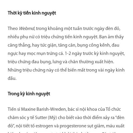
Mua hàng online
Thời kỳ tiền kinh nguyệt
Danh sách đại lý
Theo
Webmd
, trong khoảng một tuần trước ngày đèn đỏ,
TIN TỨC
nhiều phụ nữ có triệu chứng tiền kinh nguyệt. Bạn ảm thấy
căng thẳng, hay tức giận, tăng cân, bụng cồng kềnh, đau
Tin sản phẩm
ngực hay mọc mụn trứng cá. 1-2 ngày trước kỳ kinh nguyệt,
Tin Sức khỏe
triệu chứng đau bụng, lưng và chân thường xuất hiện.
Những triệu chứng này có thể biến mất trong vài ngày kinh
LIÊN HỆ
đầu.
HƯỚNG DẪN SỬ DỤNG CỐC NGUYỆT SAN
Trong kỳ kinh nguyệt
HƯỚNG DẪN CÁCH CHỌN SIZE CỐC
Tiến sĩ Maxine Barish-Wreden, bác sĩ nội khoa của Tổ chức
CLARICUP
chăm sóc y tế Sutter (Mỹ) cho biết vào thời điểm xảy ra “đèn
đỏ”, nội tiết tố estrogen và progesterone sụt giảm, máu xuất
HƯỚNG DẪN VỆ SINH CỐC