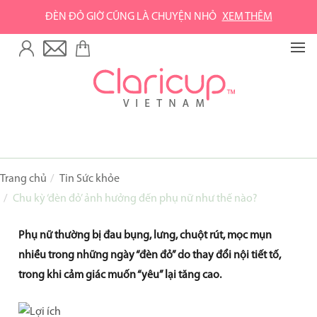
ĐÈN ĐỎ GIỜ CŨNG LÀ CHUYỆN NHỎ
XEM THÊM
TRANG CHỦ
VỀ GREEN LIFE
Về Green Life
Về Claripharm
SẢN PHẨM
Trang chủ
Tin Sức khỏe
Chu kỳ ‘đèn đỏ’ ảnh hưởng đến phụ nữ như thế nào?
Cốc nguyệt san Claricup
Phụ kiện vệ sinh cốc
Phụ nữ thường bị đau bụng, lưng, chuột rút, mọc mụn
nhiều trong những ngày “đèn đỏ” do thay đổi nội tiết tố,
Combo sản phẩm
trong khi cảm giác muốn “yêu” lại tăng cao.
MUA HÀNG