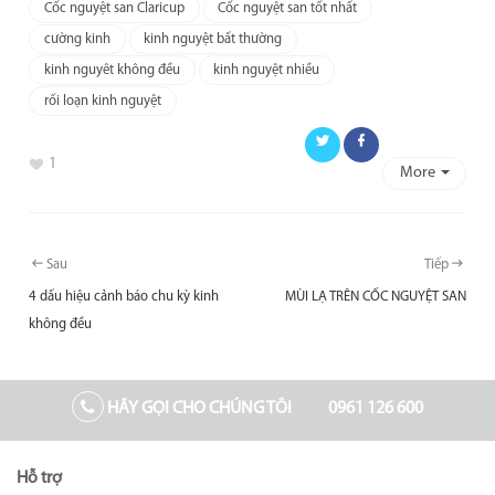
Cốc nguyệt san Claricup
Cốc nguyệt san tốt nhất
cường kinh
kinh nguyệt bất thường
kinh nguyêt không đều
kinh nguyệt nhiều
rối loạn kinh nguyệt
1
Twitter
Facebook
More
Sau
Tiếp
4 dấu hiệu cảnh báo chu kỳ kinh
MÙI LẠ TRÊN CỐC NGUYỆT SAN
không đều
HÃY GỌI CHO CHÚNG TÔI
0961 126 600
Hỗ trợ